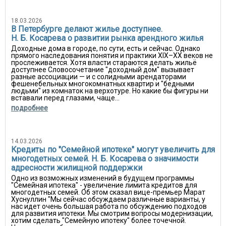
18.03.2026
В Петербурге делают жилье доступнее.
Н. Б. Косарева о развитии рынка арендного жилья
Доходные дома в городе, по сути, есть и сейчас. Однако
прямого наследования понятия и практики XIX–XX веков не
прослеживается. Хотя власти стараются делать жильё
доступнее Словосочетание "доходный дом" вызывает
разные ассоциации — и с солидными арендаторами
фешенебельных многокомнатных квартир и "бедными
людьми" из комнаток на верхотуре. Но какие бы фигуры ни
вставали перед глазами, чаще...
подробнее
14.03.2026
Кредиты по "Семейной ипотеке" могут увеличить для
многодетных семей. Н. Б. Косарева о значимости
адресности жилищной поддержки
Одно из возможных изменений в будущем программы
"Семейная ипотека" - увеличение лимита кредитов для
многодетных семей. Об этом сказал вице-премьер Марат
Хуснуллин "Мы сейчас обсуждаем различные варианты, у
нас идет очень большая работа по обсуждению подходов
для развития ипотеки. Мы смотрим вопросы модернизации,
хотим сделать "Семейную ипотеку" более точечной.