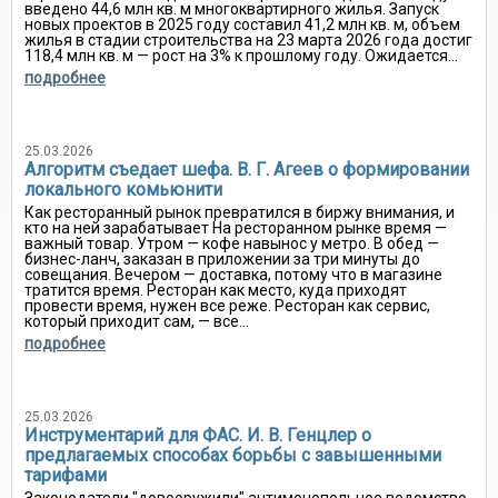
введено 44,6 млн кв. м многоквартирного жилья. Запуск
новых проектов в 2025 году составил 41,2 млн кв. м, объем
жилья в стадии строительства на 23 марта 2026 года достиг
118,4 млн кв. м — рост на 3% к прошлому году. Ожидается...
подробнее
25.03.2026
Алгоритм съедает шефа. В. Г. Агеев о формировании
локального комьюнити
Как ресторанный рынок превратился в биржу внимания, и
кто на ней зарабатывает На ресторанном рынке время —
важный товар. Утром — кофе навынос у метро. В обед —
бизнес-ланч, заказан в приложении за три минуты до
совещания. Вечером — доставка, потому что в магазине
тратится время. Ресторан как место, куда приходят
провести время, нужен все реже. Ресторан как сервис,
который приходит сам, — все...
подробнее
25.03.2026
Инструментарий для ФАС. И. В. Генцлер о
предлагаемых способах борьбы с завышенными
тарифами