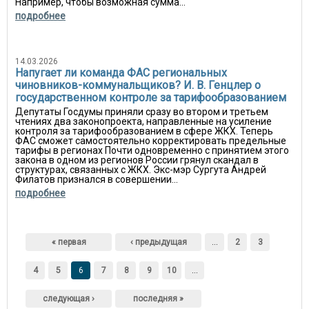
Например, чтобы возможная сумма...
подробнее
14.03.2026
Напугает ли команда ФАС региональных
чиновников-коммунальщиков? И. В. Генцлер о
государственном контроле за тарифообразованием
Депутаты Госдумы приняли сразу во втором и третьем
чтениях два законопроекта, направленные на усиление
контроля за тарифообразованием в сфере ЖКХ. Теперь
ФАС сможет самостоятельно корректировать предельные
тарифы в регионах Почти одновременно с принятием этого
закона в одном из регионов России грянул скандал в
структурах, связанных с ЖКХ. Экс-мэр Сургута Андрей
Филатов признался в совершении...
подробнее
Страницы
« первая
‹ предыдущая
…
2
3
4
5
6
7
8
9
10
…
следующая ›
последняя »