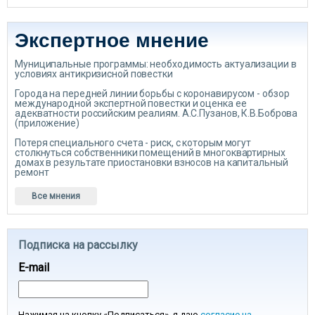
Экспертное мнение
Муниципальные программы: необходимость актуализации в
условиях антикризисной повестки
Города на передней линии борьбы с коронавирусом - обзор
международной экспертной повестки и оценка ее
адекватности российским реалиям. А.С.Пузанов, К.В.Боброва
(приложение)
Потеря специального счета - риск, с которым могут
столкнуться собственники помещений в многоквартирных
домах в результате приостановки взносов на капитальный
ремонт
Все мнения
Подписка на рассылку
E-mail
Нажимая на кнопку «Подписаться», я даю
согласие на