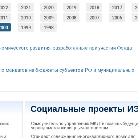
2022
2021
2020
2019
2018
2017
2
2011
2010
2009
2008
2007
2006
2
2000
1999
1998
мического развития, разработанные при участии Фонда
х мандатов на бюджеты субъектов РФ и муниципальных
Социальные проекты И
ских
Самоучитель по управлению МКД: в помощь будущ
управдомам и жилищным активистам
̆ и
Стандарт содержания многоквартирного дома: для