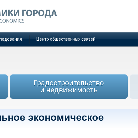
ледования
Центр общественных связей
Градостроительство
и недвижимость
льное экономическое