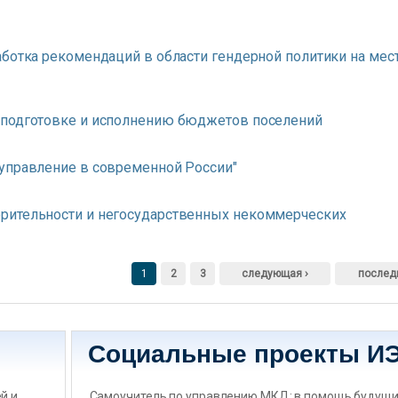
аботка рекомендаций в области гендерной политики на мес
 подготовке и исполнению бюджетов поселений
управление в современной России"
рительности и негосударственных некоммерческих
1
2
3
следующая ›
послед
Социальные проекты И
̆ и
Самоучитель по управлению МКД: в помощь будущ