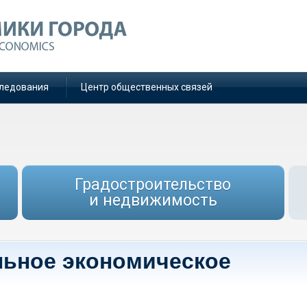
ледования
Центр общественных связей
Градостроительство
и недвижимость
льное экономическое