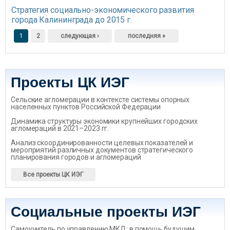
Стратегия социально-экономического развития
города Калининграда до 2015 г.
Страницы
1
2
следующая ›
последняя »
Проекты ЦК ИЭГ
Сельские агломерации в контексте системы опорных
населенных пунктов Российской Федерации
Динамика структуры экономики крупнейших городских
агломераций в 2021–2023 гг.
Анализ скоординированности целевых показателей и
мероприятий различных документов стратегического
планирования городов и агломераций
Все проекты ЦК ИЭГ
Социальные проекты ИЭГ
Самоучитель по управлению МКД: в помощь будущим