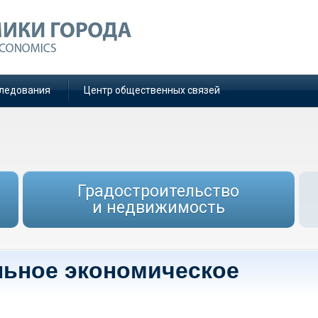
ледования
Центр общественных связей
Градостроительство
и недвижимость
льное экономическое