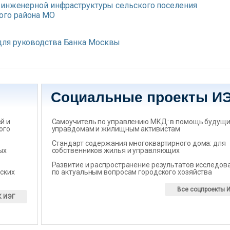
 инженерной инфраструктуры сельского поселения
ого района МО
для руководства Банка Москвы
Социальные проекты И
̆ и
Самоучитель по управлению МКД: в помощь будущ
ого
управдомам и жилищным активистам
Стандарт содержания многоквартирного дома: для
ых
собственников жилья и управляющих
Развитие и распространение результатов исследов
ских
по актуальным вопросам городского хозяйства
Все соцпроекты 
К ИЭГ