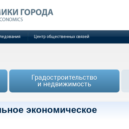
ледования
Центр общественных связей
Градостроительство
и недвижимость
льное экономическое