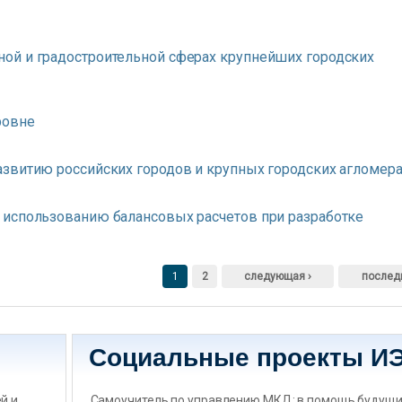
ой и градостроительной сферах крупнейших городских
ровне
азвитию российских городов и крупных городских агломер
 использованию балансовых расчетов при разработке
1
2
следующая ›
послед
Социальные проекты И
̆ и
Самоучитель по управлению МКД: в помощь будущ