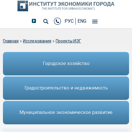
РУС
ENG
Вы здесь
Главная
»
Исследования
»
Проекты ИЭГ
Городское хозяйство
Градостроительство и недвижимость
Муниципальное экономическое развитие