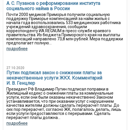
А. С. Пузанов о реформировании института
социального найма в России
Почти 2000 медиков Приморья получили социальную
поддержку Приморье компенсацией за найм жилья с
начала года воспользовались 533 медицинских работника
учреждений здравоохранения, сообщили
корреспонденту ИА REGNUM в пресс-службе краевого
правительства. Из бюджета Приморского края на выплаты
компенсаций направлено 73,8 млн рублей. Мера поддержки
предполагает полную...
подробнее
27.10.2020
Путин подписал закон о снижении платы за
некачественные услуги ЖКХ. Комментарий
И. В. Генцлер
Президент РФ Владимир Путин подписал поправки в
Жилищный кодекс о снижении платы за коммунальные
услуги, если они были оказаны некачественно Законом
устанавливается, что при оказании услуг с нарушением
качества жителям должны сделать перерасчет платы. До
сих пор перерасчет, согласно ЖК, полагалось делать, лишь
если услуги предоставляются с перерывами. Сделать
перерасчет платы должна...
подробнее