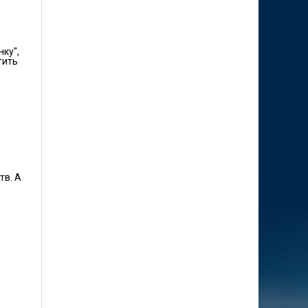
ку",
тить
тв. А