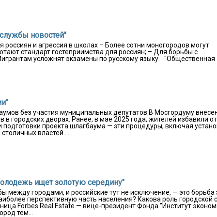
 службы новостей"
я россиян и агрессия в школах – Более сотни моногородов могут
отают стандарт гостеприимства для россиян; – Для борьбы с
Мигрантам усложнят экзамены по русскому языку. "Общественная
ии"
аумов без участия муниципальных депутатов В Мосгордуму внесе
в городских дворах. Ранее, в мае 2025 года, жителей избавили от
 подготовки проекта шлагбаума — эти процедуры, включая устано
столичных властей....
молодежь ищет золотую середину"
 между городами, и российские тут не исключение, — это борьба 
аиболее перспективную часть населения? Какова роль городской 
ица Forbes Real Estate — вице-президент Фонда "Институт эконо
род тем...