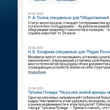
25.06.2025
Р. А. Попов специально для "Общественной
Статус моногородов, стандарт гостеприимства дл
остаться без господдержки; – За рубежом разраб
обидчиками привлекут психологов и полицию; – 
служба новостей" от 24 июня
25.06.2025
Н. Б. Косарева специально для "Радио Росс
Москвичи смогут согласовывать установку шлагб
законопроект, упрощающий установку шлагбаумов 
многоступенчатой процедуры сбора документов и
ограждающих устройств, взяли на себя структуры 
подробнее
23.06.2025
Татьяна Полиди: "На рынке жилой аренды 
Одно из ключевых направлений глобальной борьбы
кадры Чем привлечь и как удержать молодежь, н
и рынка недвижимости в этом процессе? Собеседн
города" Татьяна Полиди. — Принято считать, что го