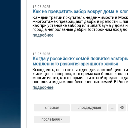
18.06.2025
Как не превратить забор вокруг дома в кле
Каждый третий покупатель недвижимости в Москв
многоэтажек превращают дворы в крепости: шлаг
как при установке забора или шлагбаума у дома н
город в непролазные дебри Посторонним вход во
подробнее
18.06.2025
Когда у российских семей появится альтерна
медленного развития арендного жилья
Выход есть, но он не выгоден для застройщиков
жилищного вопроса, в то время как больше полов
многие из тех, кто оформил льготный кредит, от
пополняя ряды малообеспеченных семей. В России
подробнее
Страницы
« первая
‹ предыдущая
…
40
последняя »