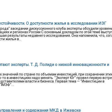
устойчивости. О доступности жилья в исследовании ИЭГ
орода" заседании дискуссионного клуба эксперты обсудили уровен
ациях и регионах России С основным докладом по этой теме высту
шая результаты недавнего исследования. Она напомнила, что, сог
и жилья в...
тают эксперты. Т. Д. Полиди о низкой инновационности и
х значений по стране по объемам инвестиций, при сохранении эти
о-то в инвестициях надо менять "Эксперт Юг" провел первую встре
дставителями власти и бизнеса. Первая тема — "Инвестиции в
ПМЭФ"....
 управления и содержания МКД в Ижевске