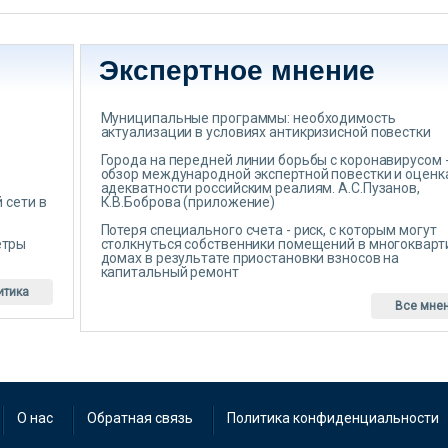
Экспертное мнение
Муниципальные программы: необходимость
актуализации в условиях антикризисной повестки
Города на передней линии борьбы с коронавирусом 
обзор международной экспертной повестки и оценк
адекватности российским реалиям. А.С.Пузанов,
 сети в
К.В.Боброва (приложение)
Потеря специального счета - риск, с которым могут
етры
столкнуться собственники помещений в многоквар
домах в результате приостановки взносов на
капитальный ремонт
итика
Все мне
О нас
Обратная связь
Политика конфиденциальности