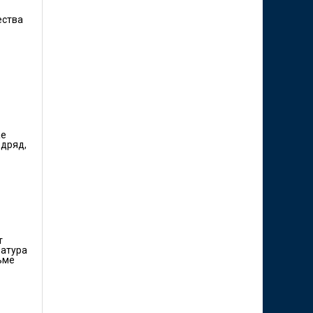
ества
ае
одряд,
т
ратура
ьме