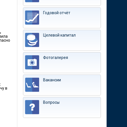
Годовой отчёт
ь
Целевой капитал
пила
ласно
Фотогалерея
Вакансии
х
чу в
Вопросы