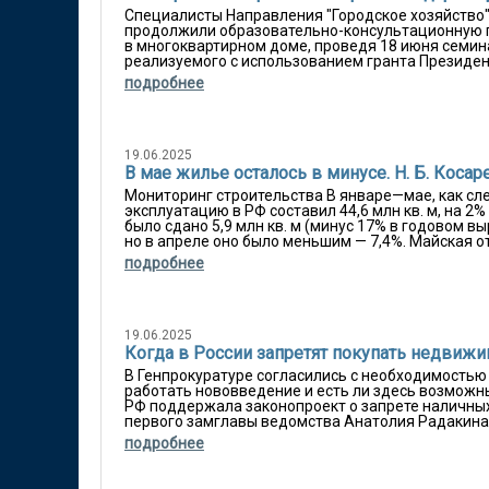
Специалисты Направления "Городское хозяйство" И
продолжили образовательно-консультационную 
в многоквартирном доме, проведя 18 июня семин
реализуемого с использованием гранта Президент
подробнее
19.06.2025
В мае жилье осталось в минусе. Н. Б. Кос
Мониторинг строительства В январе—мае, как сл
эксплуатацию в РФ составил 44,6 млн кв. м, на 2
было сдано 5,9 млн кв. м (минус 17% в годовом 
но в апреле оно было меньшим — 7,4%. Майская от
подробнее
19.06.2025
Когда в России запретят покупать недвижи
В Генпрокуратуре согласились с необходимостью
работать нововведение и есть ли здесь возможн
РФ поддержала законопроект о запрете наличных
первого замглавы ведомства Анатолия Радакина 
подробнее