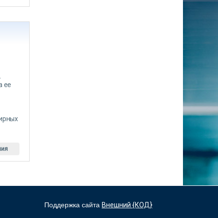
-
а ее
тирных
ния
Поддержка сайта
Внешний {КОД}