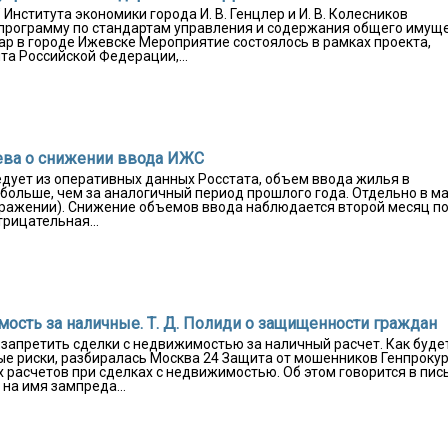
нститута экономики города И. В. Генцлер и И. В. Колесников
программу по стандартам управления и содержания общего имущ
ар в городе Ижевске Мероприятие состоялось в рамках проекта,
а Российской Федерации,...
арева о снижении ввода ИЖС
едует из оперативных данных Росстата, объем ввода жилья в
% больше, чем за аналогичный период прошлого года. Отдельно в м
выражении). Снижение объемов ввода наблюдается второй месяц п
рицательная...
мость за наличные. Т. Д. Полиди о защищенности граждан
 запретить сделки с недвижимостью за наличный расчет. Как буде
ые риски, разбиралась Москва 24 Защита от мошенников Генпроку
 расчетов при сделках с недвижимостью. Об этом говорится в пис
на имя зампреда...