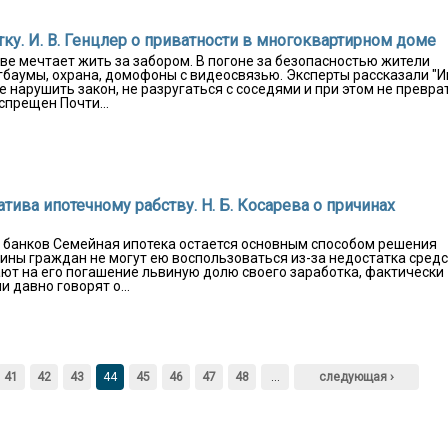
тку. И. В. Генцлер о приватности в многоквартирном доме
е мечтает жить за забором. В погоне за безопасностью жители
баумы, охрана, домофоны с видеосвязью. Эксперты рассказали "Ин
е нарушить закон, не разругаться с соседями и при этом не превра
спрещен Почти...
тива ипотечному рабству. Н. Б. Косарева о причинах
 и банков Семейная ипотека остается основным способом решения
ины граждан не могут ею воспользоваться из-за недостатка средс
дают на его погашение львиную долю своего заработка, фактически
 давно говорят о...
41
42
43
44
45
46
47
48
…
следующая ›