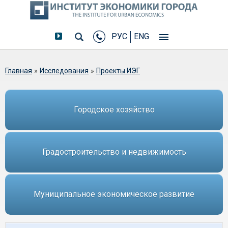
РУС
ENG
Вы здесь
Главная
»
Исследования
»
Проекты ИЭГ
Городское хозяйство
Градостроительство и недвижимость
Муниципальное экономическое развитие