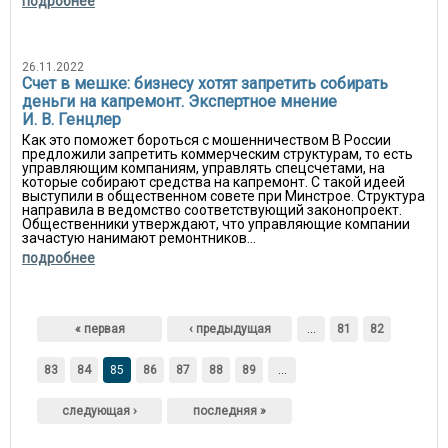
подробнее
26.11.2022
Счет в мешке: бизнесу хотят запретить собирать
деньги на капремонт. Экспертное мнение
И. В. Генцлер
Как это поможет бороться с мошенничеством В России
предложили запретить коммерческим структурам, то есть
управляющим компаниям, управлять спецсчетами, на
которые собирают средства на капремонт. С такой идеей
выступили в общественном совете при Минстрое. Структура
направила в ведомство соответствующий законопроект.
Общественники утверждают, что управляющие компании
зачастую нанимают ремонтников...
подробнее
Страницы
« первая
‹ предыдущая
…
81
82
83
84
85
86
87
88
89
…
следующая ›
последняя »