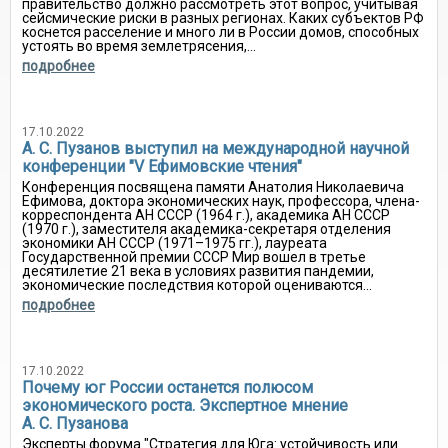
правительство должно рассмотреть этот вопрос, учитывая
сейсмические риски в разных регионах. Каких субъектов РФ
коснется расселение и много ли в России домов, способных
устоять во время землетрясения,...
подробнее
17.10.2022
А. С. Пузанов выступил на международной научной
конференции "V Ефимовские чтения"
Конференция посвящена памяти Анатолия Николаевича
Ефимова, доктора экономических наук, профессора, члена-
корреспондента АН СССР (1964 г.), академика АН СССР
(1970 г.), заместителя академика-секретаря отделения
экономики АН СССР (1971–1975 гг.), лауреата
Государственной премии СССР Мир вошел в третье
десятилетие 21 века в условиях развития пандемии,
экономические последствия которой оцениваются...
подробнее
17.10.2022
Почему юг России останется полюсом
экономического роста. Экспертное мнение
А. С. Пузанова
Эксперты форума "Стратегия для Юга: устойчивость или