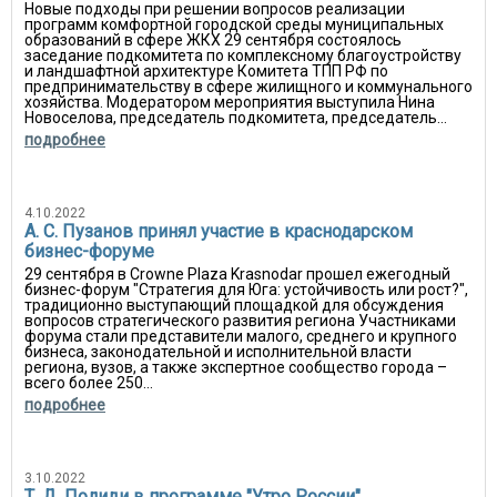
Новые подходы при решении вопросов реализации
программ комфортной городской среды муниципальных
образований в сфере ЖКХ 29 сентября состоялось
заседание подкомитета по комплексному благоустройству
и ландшафтной архитектуре Комитета ТПП РФ по
предпринимательству в сфере жилищного и коммунального
хозяйства. Модератором мероприятия выступила Нина
Новоселова, председатель подкомитета, председатель...
подробнее
4.10.2022
А. С. Пузанов принял участие в краснодарском
бизнес-форуме
29 сентября в Crowne Plaza Krasnodar прошел ежегодный
бизнес-форум "Стратегия для Юга: устойчивость или рост?",
традиционно выступающий площадкой для обсуждения
вопросов стратегического развития региона Участниками
форума стали представители малого, среднего и крупного
бизнеса, законодательной и исполнительной власти
региона, вузов, а также экспертное сообщество города –
всего более 250...
подробнее
3.10.2022
Т. Д. Полиди в программе "Утро России"