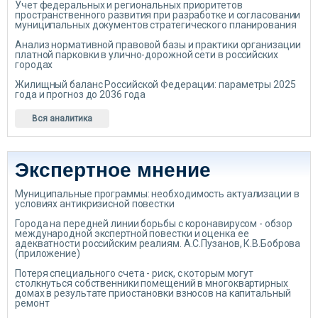
Учет федеральных и региональных приоритетов
пространственного развития при разработке и согласовании
муниципальных документов стратегического планирования
Анализ нормативной правовой базы и практики организации
платной парковки в улично-дорожной сети в российских
городах
Жилищный баланс Российской Федерации: параметры 2025
года и прогноз до 2036 года
Вся аналитика
Экспертное мнение
Муниципальные программы: необходимость актуализации в
условиях антикризисной повестки
Города на передней линии борьбы с коронавирусом - обзор
международной экспертной повестки и оценка ее
адекватности российским реалиям. А.С.Пузанов, К.В.Боброва
(приложение)
Потеря специального счета - риск, с которым могут
столкнуться собственники помещений в многоквартирных
домах в результате приостановки взносов на капитальный
ремонт