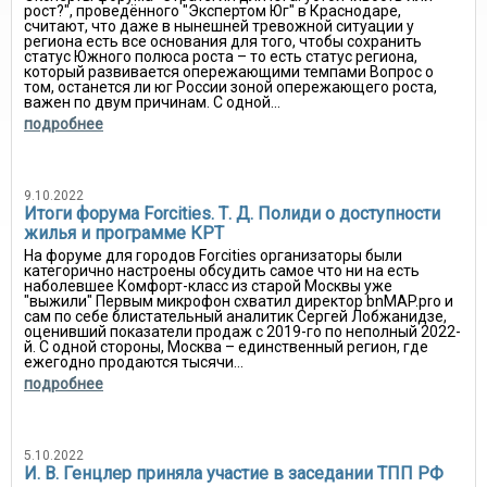
рост?", проведённого "Экспертом Юг" в Краснодаре,
считают, что даже в нынешней тревожной ситуации у
региона есть все основания для того, чтобы сохранить
статус Южного полюса роста – то есть статус региона,
который развивается опережающими темпами Вопрос о
том, останется ли юг России зоной опережающего роста,
важен по двум причинам. С одной...
подробнее
9.10.2022
Итоги форума Forcities. Т. Д. Полиди о доступности
жилья и программе КРТ
На форуме для городов Forcities организаторы были
категорично настроены обсудить самое что ни на есть
наболевшее Комфорт-класс из старой Москвы уже
"выжили" Первым микрофон схватил директор bnMAP.pro и
сам по себе блистательный аналитик Сергей Лобжанидзе,
оценивший показатели продаж с 2019-го по неполный 2022-
й. С одной стороны, Москва – единственный регион, где
ежегодно продаются тысячи...
подробнее
5.10.2022
И. В. Генцлер приняла участие в заседании ТПП РФ