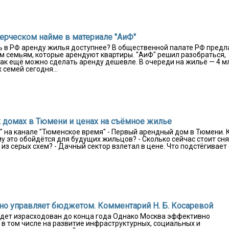
ерческом найме в материале "АиФ"
ь в РФ аренду жилья доступнее? В общественной палате РФ пред
 семьям, которые арендуют квартиры. "АиФ" решил разобраться,
 как ещё можно сделать аренду дешевле. В очереди на жильё — 4 м
емей сегодня...
ых домах в Тюмени и ценах на съёмное жилье
г" на канале "Тюменское время" - Первый арендный дом в Тюмени. 
му это обойдётся для будущих жильцов? - Сколько сейчас стоит сн
из серых схем? - Дачный сектор взлетал в цене. Что подстёгивает
но управляет бюджетом. Комментарий Н. Б. Косаревой
удет израсходован до конца года Однако Москва эффективно
в том числе на развитие инфраструктурных, социальных и