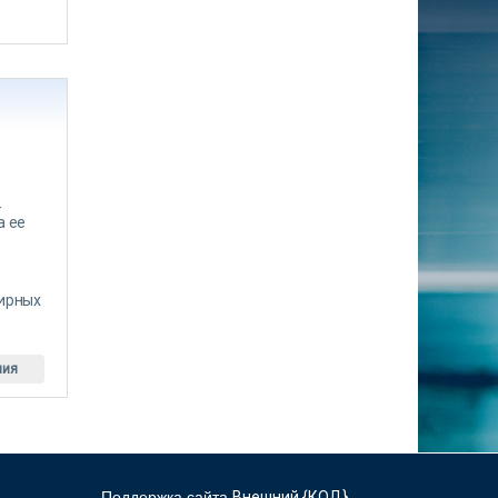
-
а ее
тирных
ния
Поддержка сайта
Внешний {КОД}