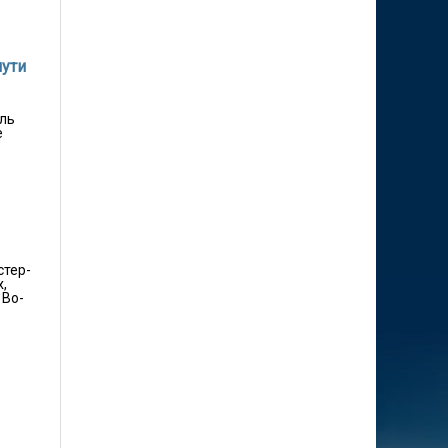
пути
ель
е
стер-
,
 Во-