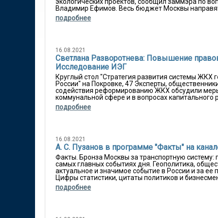
экологических проектов, сообщил заммэра по в
Владимир Ефимов. Весь бюджет Москвы направят
подробнее
16.08.2021
Светлана Разворотнева: Повышение правово
Исследование ИЭГ
Круглый стол "Стратегия развития системы ЖКХ
России" на Покровке, 47 Эксперты, общественник
содействия реформированию ЖКХ обсудили меры
коммунальной сфере и в вопросах капитального р
подробнее
16.08.2021
А. С. Пузанов в программе "Факты" на канал
Факты. Бронза Москвы за транспортную систему:
самых главных событиях дня. Геополитика, общес
актуальное и значимое событие в России и за ее
Цифры статистики, цитаты политиков и бизнесмен
подробнее