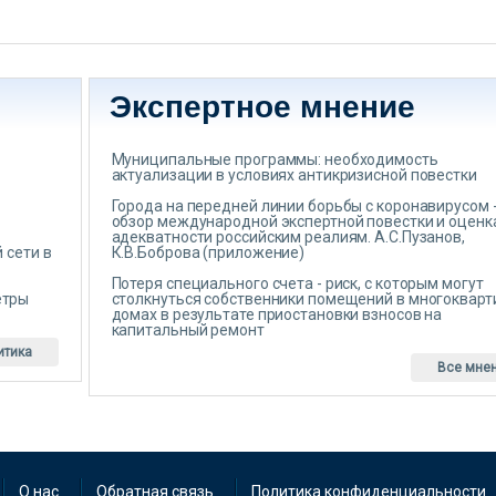
Экспертное мнение
Муниципальные программы: необходимость
актуализации в условиях антикризисной повестки
Города на передней линии борьбы с коронавирусом 
обзор международной экспертной повестки и оценк
адекватности российским реалиям. А.С.Пузанов,
 сети в
К.В.Боброва (приложение)
Потеря специального счета - риск, с которым могут
етры
столкнуться собственники помещений в многоквар
домах в результате приостановки взносов на
капитальный ремонт
итика
Все мне
О нас
Обратная связь
Политика конфиденциальности