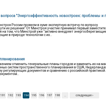
и вопроса "Энергоэффективность новостроек: проблемы и 
нстроя России провели в зуме экспертную встречу по вопросу
ути их решения" От Минстроя участие принимал первый заместит
 на том, что Минстрой уже "активно внедряет энергосберегающи
щие в природе технологии с их...
 планирования
жением отменить генеральные планы городов и заменить их на ма
енных систем пространственного планирования в США, Нидерландах
у регулирующих документов и сравнению с российской практикой.
окументом...
191
192
193
194
195
196
197
198
…
следующая ›