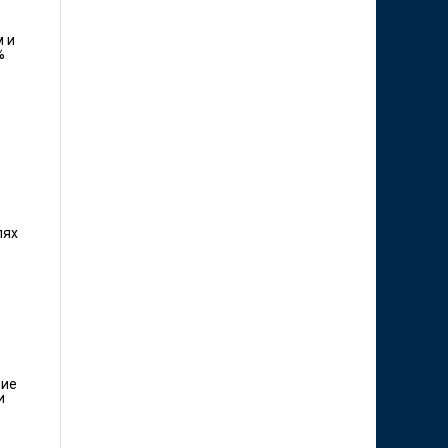
м и
%
лях
шие
и