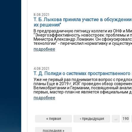
8.08.2021
Т. Б. Лыкова приняла участие в обсуждени
их решения"
В предпраздничную пятницу коллеги из ОНФ и Ми
"Энергоэффективность новостроек: проблемы и п
Министра Александр Ломакин. Он сфокусировался
технологии" - перечислил нормативку и существую
подробнее
4.08.2021
Т. Д. Полиди о системах пространственного
Уже не первый раз поднимается вопрос с предло
планы Еще в 2019 г. ИЭГ проведен обзор соврем
Великобритании и Германии, посвященный анализ
первых, мастер-план не является официальным д
подробнее
Страницы
« первая
‹ предыдущая
…
190
последняя »