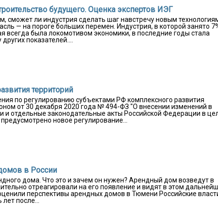
 строительство будущего. Оценка экспертов ИЭГ
ом, сможет ли индустрия сделать шаг навстречу новым технология
сль — на пороге больших перемен. Индустрия, в которой занято 7
ая всегда была локомотивом экономики, в последние годы стала
других показателей....
азвития территорий
ения по регулированию субъектами РФ комплексного развития
ом от 30 декабря 2020 года № 494-ФЗ "О внесении изменений в
и и отдельные законодательные акты Российской Федерации в це
 предусмотрено новое регулирование...
 домов в России
дного дома. Что это и зачем он нужен? Арендный дом возведут в
ительно отреагировали на его появление и видят в этом дальней
 оценили перспективы арендных домов в Тюмени Российские власт
лет после...