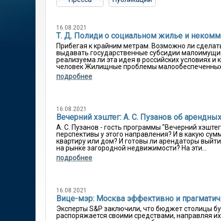
16.08.2021
Т. Д. Полиди о социальном жилье и некомм
Прибегая к крайним метрам. Возможно ли сделат
выдавать государственные субсидии малоимущим
реализуема ли эта идея в российских условиях и
человек Жилищные проблемы малообеспеченных с
подробнее
16.08.2021
Вечерний хэштег: А. С. Пузанов об арендн
А. С. Пузанов - гость программы "Вечерний хэште
перспективы у этого направления? И в какую сум
квартиру или дом? И готовы ли арендаторы выйти 
на рынке загородной недвижимости? На эти...
подробнее
16.08.2021
Вице-мэр: Москва эффективно и прагматич
Эксперты S&P заключили, что бюджет столицы б
распоряжается своими средствами, направляя их 