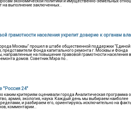
опросам экономической политики и имущественно-земельных отно
 на выполнение заключенных...
й грамотности населения укрепит доверие к органам вла
 города Москвы" прошел в штабе общественной поддержки "Единой
и, представители Фонда капитального ремонта г. Москвы и Фонда
, направленные на повышение правовой грамотности населения 
емонта домов. Советник Мэра по...
е "Россия 24"
 по каким критериям оценивали города Аналитическая программа о
тво, армия, экология, наука. Каждый день мы выбираем наиболее
 пределами, и разбираем его, ориентируясь исключительно на факт
ов, комментарии...