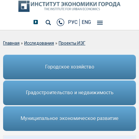
РУС
ENG
Вы здесь
Главная
»
Исследования
»
Проекты ИЭГ
Городское хозяйство
Градостроительство и недвижимость
Муниципальное экономическое развитие