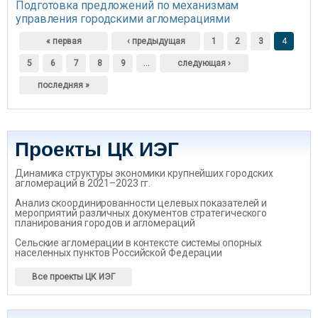
Подготовка предложений по механизмам
управления городскими агломерациями
Страницы
« первая
‹ предыдущая
1
2
3
4
5
6
7
8
9
…
следующая ›
последняя »
Проекты ЦК ИЭГ
Динамика структуры экономики крупнейших городских
агломераций в 2021–2023 гг.
Анализ скоординированности целевых показателей и
мероприятий различных документов стратегического
планирования городов и агломераций
Сельские агломерации в контексте системы опорных
населенных пунктов Российской Федерации
Все проекты ЦК ИЭГ