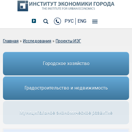
РУС
ENG
Вы здесь
Главная
»
Исследования
»
Проекты ИЭГ
Городское хозяйство
Градостроительство и недвижимость
Муниципальное экономическое развитие